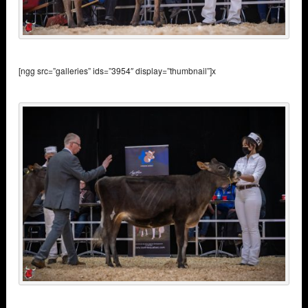
[ngg src=”galleries” ids=”3954″ display=”thumbnail”]x