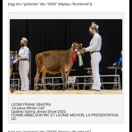
[ngg src=”galleries” ids=”3935″ display=”thumbnail”]x
LEOMI FRANK SINATRA
1st place Winter Calf
Quebec Spring Jersey Show 2022
FERME MIBELSON INC ET LEONIE MICHON, LA PRÉSENTATION,
QC
[ngg src=”galleries” ids=”3929″ display=”thumbnail”]