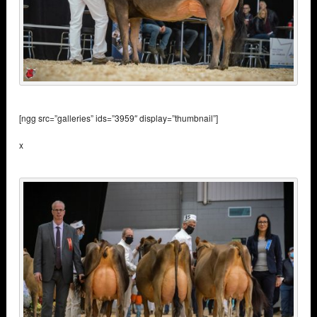
[ngg src=”galleries” ids=”3959″ display=”thumbnail”]
x