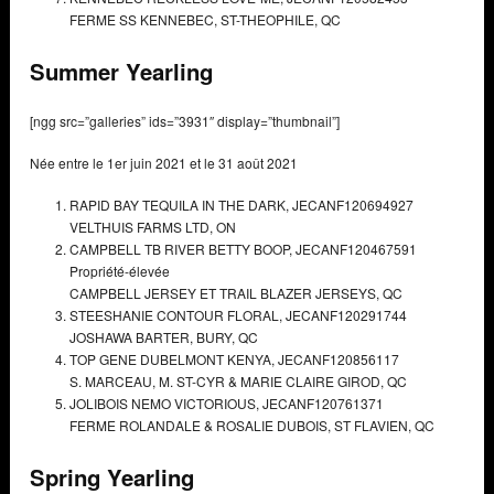
FERME SS KENNEBEC,
ST-THEOPHILE, QC
Summer Yearling
[ngg src=”galleries” ids=”3931″ display=”thumbnail”]
Née entre le 1er juin 2021 et le 31 août 2021
RAPID BAY TEQUILA IN THE DARK,
JECANF120694927
VELTHUIS FARMS LTD,
ON
CAMPBELL TB RIVER BETTY BOOP,
JECANF120467591
Propriété-élevée
CAMPBELL JERSEY ET TRAIL BLAZER JERSEYS,
QC
STEESHANIE CONTOUR FLORAL,
JECANF120291744
JOSHAWA BARTER,
BURY, QC
TOP GENE DUBELMONT KENYA,
JECANF120856117
S. MARCEAU, M. ST-CYR & MARIE CLAIRE GIROD,
QC
JOLIBOIS NEMO VICTORIOUS,
JECANF120761371
FERME ROLANDALE & ROSALIE DUBOIS,
ST FLAVIEN, QC
Spring Yearling