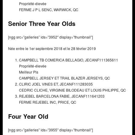
Propriété-élevée
FERME J P L SENC,
WARWICK, QC
Senior Three Year Olds
[ngg src=”galleries” ids=”3952″ display=”thumbnail”]
Née entre le 1er septembre 2018 et le 28 février 2019
CAMPBELL TB COMERICA BELLAGIO,
JECANF111365611
Propriété-élevée
Meilleur Pis
CAMPBELL JERSEY ET TRAIL BLAZER JERSEYS,
QC
CLIRIC JOEL VINES ET,
JECANF111283035
CEDRIC CLICHE, VIRGINIE BILODEAU ET LOUIS PHILIPPE,
QC
REJEBEL BARCELONA FABIE,
JECANF111641203
FERME REJEBEL INC,
PRICE, QC
Four Year Old
[ngg src=”galleries” ids=”3955″ display=”thumbnail”]