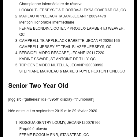
Championne Intermédiaire de réserve
LOOKOUT JERSEYS/F & D BORBA/ALEKSA GOVEDARICA,
QC
MARLAU APPLEJACK TADAM,
JECANF120094473
Mention Honorable Intermédiaire
FERME BLONDIN/L COTE/JP PROULX/ LAMBERT/J WEAVER,
QC
CAMPBELL TB APPLEJACK BABETTE,
JECANF120255166
CAMPBELL JERSEY ET TRAIL BLAZER JERSEYS,
QC
BERGICEL VIDEO RESCAPÉ,
JECANF120117220
KARINE SAVARD,
ST-ANTOINE DE TILLY, QC
TOP GENE VIDEO NUTELLA,
JECANF120039992
STEPHANE MARCEAU & MARIE ST-CYR,
ROXTON POND, QC
Senior Two Year Old
[ngg src=”galleries” ids=”3950″ display=”thumbnail”]
Née entre le 1er septembre 2019 et le 29 février 2020
ROGGUA GENTRY LOUMY,
JECANF120076166
Propriété-élevée
FERME ROGGUA ENR,
STANSTEAD, QC