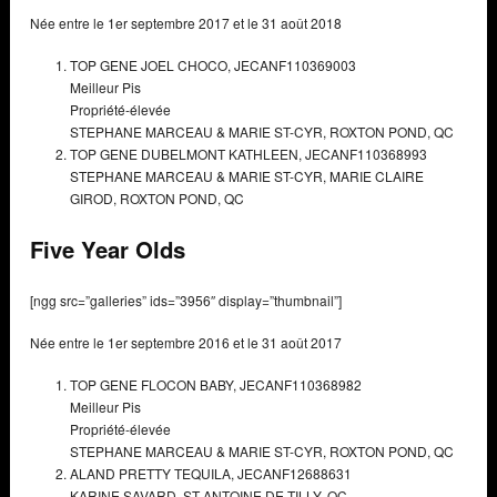
Née entre le 1er septembre 2017 et le 31 août 2018
TOP GENE JOEL CHOCO,
JECANF110369003
Meilleur Pis
Propriété-élevée
STEPHANE MARCEAU & MARIE ST-CYR,
ROXTON POND, QC
TOP GENE DUBELMONT KATHLEEN,
JECANF110368993
STEPHANE MARCEAU & MARIE ST-CYR, MARIE CLAIRE
GIROD,
ROXTON POND, QC
Five Year Olds
[ngg src=”galleries” ids=”3956″ display=”thumbnail”]
Née entre le 1er septembre 2016 et le 31 août 2017
TOP GENE FLOCON BABY,
JECANF110368982
Meilleur Pis
Propriété-élevée
STEPHANE MARCEAU & MARIE ST-CYR,
ROXTON POND, QC
ALAND PRETTY TEQUILA,
JECANF12688631
KARINE SAVARD,
ST-ANTOINE DE TILLY, QC