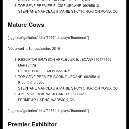
TOP GENE PREMIER ELOISE,
JECANF109295613
STEPHANE MARCEAU & MARIE ST-CYR,
ROXTON POND, QC
Mature Cows
[ngg src=”galleries” ids=”3957″ display=”thumbnail”]
Née avant le 1er septembre 2016
RESCATOR GRAYSON APPLE JUICE,
JECANF110177406
Meilleur Pis
PIERRE BOULET,
MONTMAGNY
TOP GENE PREMIER CORINE,
JECANF109295610
Propriété-élevée
STEPHANE MARCEAU & MARIE ST-CYR,
ROXTON POND, QC
J.P.L. VIVALDI XENA,
JECANF110030392
FERME J P L SENC,
WARWICK, QC
[ngg src=”galleries” ids=”3958″ display=”thumbnail”]
Premier Exhibitor