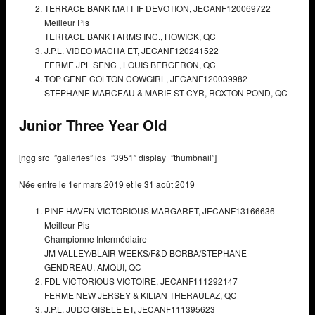
TERRACE BANK MATT IF DEVOTION,
JECANF120069722
Meilleur Pis
TERRACE BANK FARMS INC.,
HOWICK, QC
J.P.L. VIDEO MACHA ET,
JECANF120241522
FERME JPL SENC , LOUIS BERGERON,
QC
TOP GENE COLTON COWGIRL,
JECANF120039982
STEPHANE MARCEAU & MARIE ST-CYR,
ROXTON POND, QC
Junior Three Year Old
[ngg src=”galleries” ids=”3951″ display=”thumbnail”]
Née entre le 1er mars 2019 et le 31 août 2019
PINE HAVEN VICTORIOUS MARGARET,
JECANF13166636
Meilleur Pis
Championne Intermédiaire
JM VALLEY/BLAIR WEEKS/F&D BORBA/STEPHANE
GENDREAU,
AMQUI, QC
FDL VICTORIOUS VICTOIRE,
JECANF111292147
FERME NEW JERSEY & KILIAN THERAULAZ,
QC
J.P.L. JUDO GISELE ET,
JECANF111395623