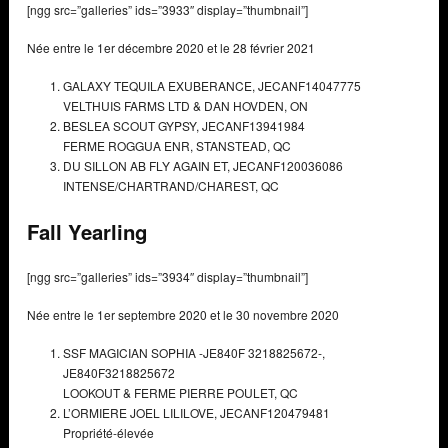
[ngg src=”galleries” ids=”3933″ display=”thumbnail”]
Née entre le 1er décembre 2020 et le 28 février 2021
GALAXY TEQUILA EXUBERANCE,
JECANF14047775
VELTHUIS FARMS LTD & DAN HOVDEN,
ON
BESLEA SCOUT GYPSY,
JECANF13941984
FERME ROGGUA ENR,
STANSTEAD, QC
DU SILLON AB FLY AGAIN ET,
JECANF120036086
INTENSE/CHARTRAND/CHAREST,
QC
Fall Yearling
[ngg src=”galleries” ids=”3934″ display=”thumbnail”]
Née entre le 1er septembre 2020 et le 30 novembre 2020
SSF MAGICIAN SOPHIA -JE840F 3218825672-,
JE840F3218825672
LOOKOUT & FERME PIERRE POULET,
QC
L’ORMIERE JOEL LILILOVE,
JECANF120479481
Propriété-élevée