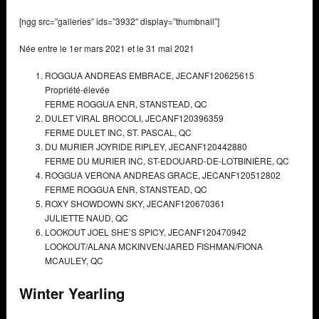
[ngg src=”galleries” ids=”3932″ display=”thumbnail”]
Née entre le 1er mars 2021 et le 31 mai 2021
ROGGUA ANDREAS EMBRACE,
JECANF120625615
Propriété-élevée
FERME ROGGUA ENR,
STANSTEAD, QC
DULET VIRAL BROCOLI,
JECANF120396359
FERME DULET INC,
ST. PASCAL, QC
DU MURIER JOYRIDE RIPLEY,
JECANF120442880
FERME DU MURIER INC,
ST-EDOUARD-DE-LOTBINIÈRE, QC
ROGGUA VERONA ANDREAS GRACE,
JECANF120512802
FERME ROGGUA ENR,
STANSTEAD, QC
ROXY SHOWDOWN SKY,
JECANF120670361
JULIETTE NAUD,
QC
LOOKOUT JOEL SHE’S SPICY,
JECANF120470942
LOOKOUT/ALANA MCKINVEN/JARED FISHMAN/FIONA
MCAULEY,
QC
Winter Yearling