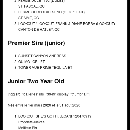
FERME DULET INC (DULET)
ST. PASCAL, QC
FERME CERPOLAIT SENC (CERPOLAIT)
ST-AIMÉ, QC
LOOKOUT / LOOKOUT, FRANK & DIANE BORBA (LOOKOUT)
CANTON DE HATLEY, QC
Premier Sire (junior)
SUNSET CANYON ANDREAS
GUIMO JOEL ET
TOWER VUE PRIME TEQUILA-ET
Junior Two Year Old
[ngg src=”galleries” ids=”3949″ display=”thumbnail”]
Née entre le 1er mars 2020 et le 31 août 2020
LOOKOUT SHE’S GOT IT,
JECANF120470919
Propriété-élevée
Meilleur Pis