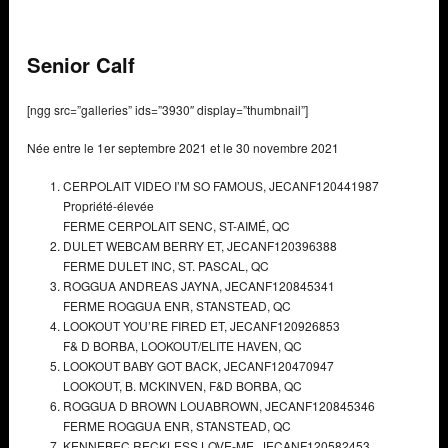
Senior Calf
[ngg src=”galleries” ids=”3930″ display=”thumbnail”]
Née entre le 1er septembre 2021 et le 30 novembre 2021
CERPOLAIT VIDEO I’M SO FAMOUS,
JECANF120441987
Propriété-élevée
FERME CERPOLAIT SENC,
ST-AIMÉ, QC
DULET WEBCAM BERRY ET,
JECANF120396388
FERME DULET INC,
ST. PASCAL, QC
ROGGUA ANDREAS JAYNA,
JECANF120845341
FERME ROGGUA ENR,
STANSTEAD, QC
LOOKOUT YOU’RE FIRED ET,
JECANF120926853
F& D BORBA, LOOKOUT/ELITE HAVEN,
QC
LOOKOUT BABY GOT BACK,
JECANF120470947
LOOKOUT, B. MCKINVEN, F&D BORBA,
QC
ROGGUA D BROWN LOUABROWN,
JECANF120845346
FERME ROGGUA ENR,
STANSTEAD, QC
KENNEBEC RECKLESS LOVE-ME,
JECANF120582453