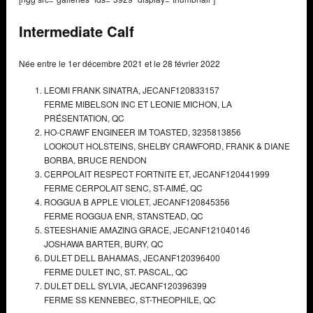
Intermediate Calf
Née entre le 1er décembre 2021 et le 28 février 2022
LEOMI FRANK SINATRA,
JECANF120833157
FERME MIBELSON INC ET LEONIE MICHON,
LA
PRÉSENTATION, QC
HO-CRAWF ENGINEER IM TOASTED,
3235813856
LOOKOUT HOLSTEINS, SHELBY CRAWFORD, FRANK & DIANE
BORBA, BRUCE RENDON
CERPOLAIT RESPECT FORTNITE ET,
JECANF120441999
FERME CERPOLAIT SENC,
ST-AIMÉ, QC
ROGGUA B APPLE VIOLET,
JECANF120845356
FERME ROGGUA ENR,
STANSTEAD, QC
STEESHANIE AMAZING GRACE,
JECANF121040146
JOSHAWA BARTER,
BURY, QC
DULET DELL BAHAMAS,
JECANF120396400
FERME DULET INC,
ST. PASCAL, QC
DULET DELL SYLVIA,
JECANF120396399
FERME SS KENNEBEC,
ST-THEOPHILE, QC